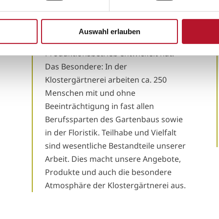
d
Alexianerkloster entstand im Jahr
1994 die
Alexianer Klostergärtnerei
,
die sich heute zu einer großen
Auswahl erlauben
Gärtnerei mit eigenem Café und
Produktionsbetrieb entwickelt hat.
Das Besondere: In der
Klostergärtnerei arbeiten ca. 250
Menschen mit und ohne
Beeinträchtigung in fast allen
Berufssparten des Gartenbaus sowie
in der Floristik. Teilhabe und Vielfalt
sind wesentliche Bestandteile unserer
Arbeit. Dies macht unsere Angebote,
Produkte und auch die besondere
Atmosphäre der Klostergärtnerei aus.