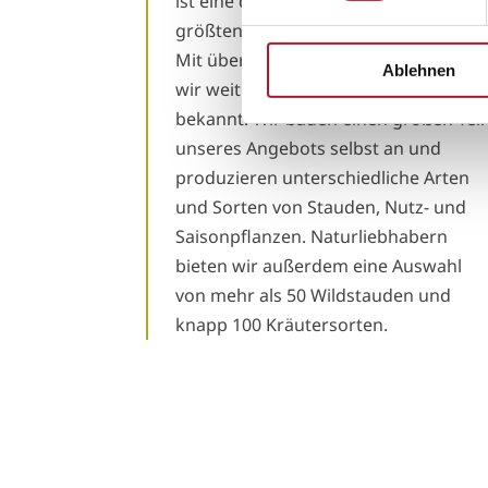
ist eine der außergewöhnlichsten un
größten Gärtnereien in der Region.
Mit über 200.000 Kunden jährlich sind
Ablehnen
wir weit über die Grenzen der Stadt
bekannt. Wir bauen einen großen Teil
unseres Angebots selbst an und
produzieren unterschiedliche Arten
und Sorten von Stauden, Nutz- und
Saisonpflanzen. Naturliebhabern
bieten wir außerdem eine Auswahl
von mehr als 50 Wildstauden und
knapp 100 Kräutersorten.