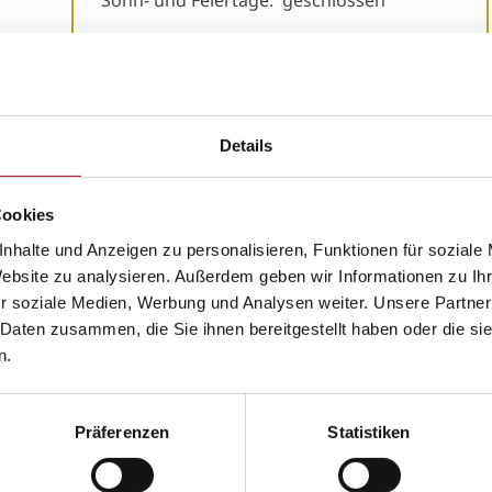
Sonn- und Feiertage: geschlossen
e
Öffnungszeiten Klostercafé
Montag – Freitag: 09.30 bis 17.00
Uhr
Details
Samstag: 10.00 bis 15.45 Uhr
Sonn- und Feiertage:
geschlossen
Cookies
nhalte und Anzeigen zu personalisieren, Funktionen für soziale
altig und mit soziale
Website zu analysieren. Außerdem geben wir Informationen zu I
r soziale Medien, Werbung und Analysen weiter. Unsere Partner
 Daten zusammen, die Sie ihnen bereitgestellt haben oder die s
n.
Wir fördern Artenvielfalt und Teilhabe
Präferenzen
Statistiken
Aus der landwirtschaftlichen Arbeit im