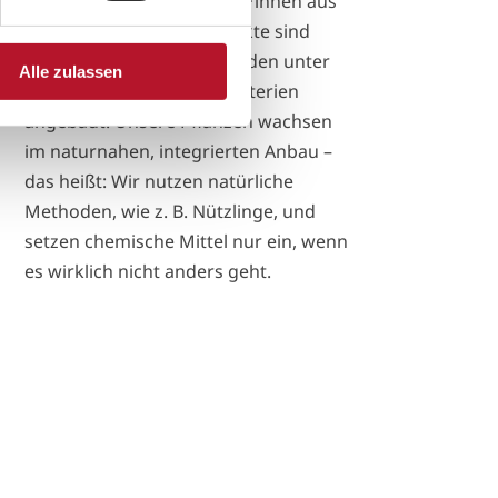
vorzugsweise von Partner*innen aus
der Region. Unsere Produkte sind
regional, saisonal und werden unter
Alle zulassen
strengen Umweltschutzkriterien
angebaut. Unsere Pflanzen wachsen
im naturnahen, integrierten Anbau –
das heißt: Wir nutzen natürliche
Methoden, wie z. B. Nützlinge, und
setzen chemische Mittel nur ein, wenn
es wirklich nicht anders geht.