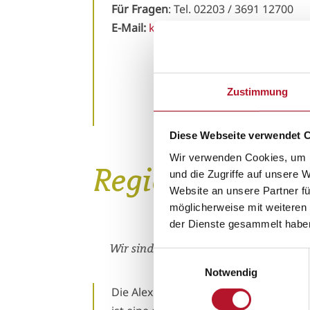
Für Fragen
: Tel. 02203 / 3691 12700
E-Mail:
klostergaertnerei@alexianer.d
Zustimmung
Diese Webseite verwendet 
Wir verwenden Cookies, um I
Regional, nachh
und die Zugriffe auf unsere 
Website an unsere Partner fü
möglicherweise mit weiteren
der Dienste gesammelt habe
Wir sind die etwas andere Gärtnerei
Einwilligungsauswahl
Notwendig
Die Alexianer Klostergärtnerei in Köln