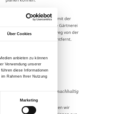
planen können.
Anfahrt mit ÖPNV
Sie erreichen uns bequem mit der
Straßenbahnlinie 7
. Unsere Gärtnerei
ist etwa drei Minuten Fußweg von der
Über Cookies
Haltestelle
Ensen Kloster
entfernt.
 Medien anbieten zu können
m Mehrwert
hrer Verwendung unserer
 führen diese Informationen
ie im Rahmen Ihrer Nutzung
Wir gärtnern regional und nachhaltig
Marketing
Unsere Erzeugnisse beziehen wir